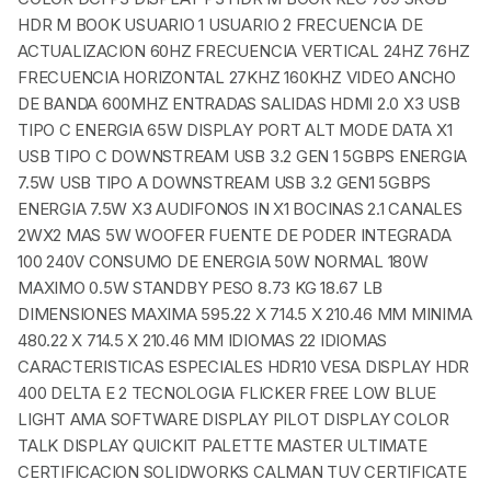
HDR M BOOK USUARIO 1 USUARIO 2 FRECUENCIA DE
ACTUALIZACION 60HZ FRECUENCIA VERTICAL 24HZ 76HZ
FRECUENCIA HORIZONTAL 27KHZ 160KHZ VIDEO ANCHO
DE BANDA 600MHZ ENTRADAS SALIDAS HDMI 2.0 X3 USB
TIPO C ENERGIA 65W DISPLAY PORT ALT MODE DATA X1
USB TIPO C DOWNSTREAM USB 3.2 GEN 1 5GBPS ENERGIA
7.5W USB TIPO A DOWNSTREAM USB 3.2 GEN1 5GBPS
ENERGIA 7.5W X3 AUDIFONOS IN X1 BOCINAS 2.1 CANALES
2WX2 MAS 5W WOOFER FUENTE DE PODER INTEGRADA
100 240V CONSUMO DE ENERGIA 50W NORMAL 180W
MAXIMO 0.5W STANDBY PESO 8.73 KG 18.67 LB
DIMENSIONES MAXIMA 595.22 X 714.5 X 210.46 MM MINIMA
480.22 X 714.5 X 210.46 MM IDIOMAS 22 IDIOMAS
CARACTERISTICAS ESPECIALES HDR10 VESA DISPLAY HDR
400 DELTA E 2 TECNOLOGIA FLICKER FREE LOW BLUE
LIGHT AMA SOFTWARE DISPLAY PILOT DISPLAY COLOR
TALK DISPLAY QUICKIT PALETTE MASTER ULTIMATE
CERTIFICACION SOLIDWORKS CALMAN TUV CERTIFICATE