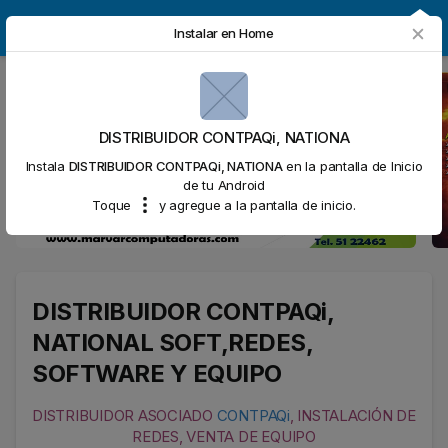
DISTRIBUIDOR CONTPAQi, NATIONA
Instalar en Home
DISTRIBUIDOR CONTPAQi, NATIONA
Instala
DISTRIBUIDOR CONTPAQi, NATIONA
en la pantalla de Inicio
de tu Android
Toque
y agregue a la pantalla de inicio.
DISTRIBUIDOR CONTPAQi,
NATIONAL SOFT,REDES,
SOFTWARE Y EQUIPO
DISTRIBUIDOR ASOCIADO
CONTPAQi
, INSTALACIÓN DE
REDES, VENTA DE EQUIPO